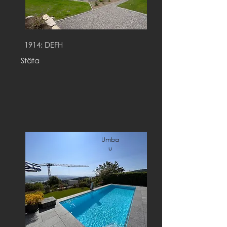
1914: DEFH
Stäfa
Umba
u