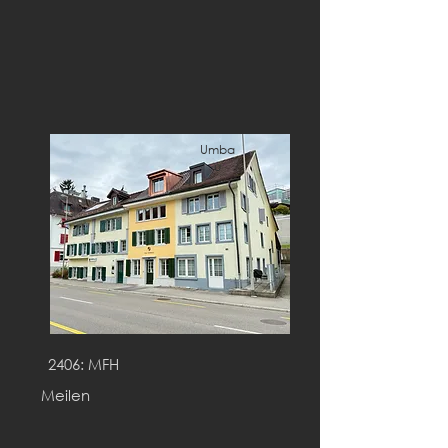
Umba
u
2406: MFH
Meilen