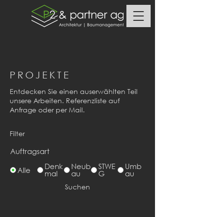
PROJEKTE
Entdecken Sie einen auserwählten Teil
unsere Arbeiten. Referenzliste auf
Anfrage oder per Mail.​
Filter
Auftragsart
Denk
Neub
STWE
Umb
Alle
mal
au
G
au
Suchen