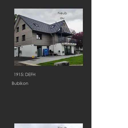
Neub
au
1915: DEFH
Bubikon
Neub