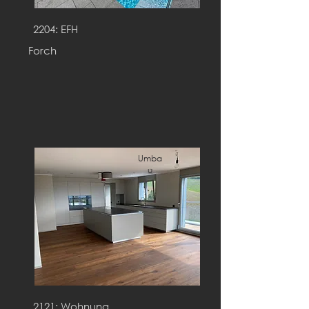
2204: EFH
Forch
Umba
u
2121: Wohnung