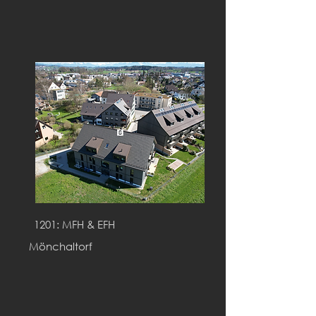
Neub
au
1201: MFH & EFH
Mönchaltorf