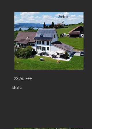
Umba
u
2326: EFH
Stäfa