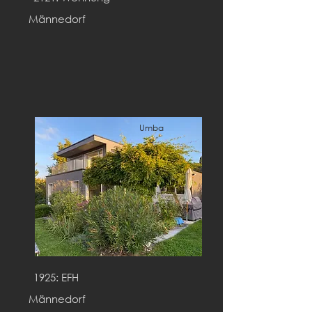
Männedorf
Umba
u
1925: EFH
Männedorf