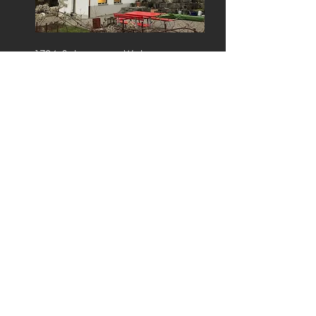
1704: Scheune zu Wohnung
Männedorf
Denk
mal