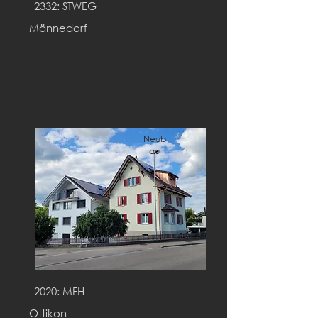
2332: STWEG
Männedorf
Neub
au
2020: MFH
Ottikon