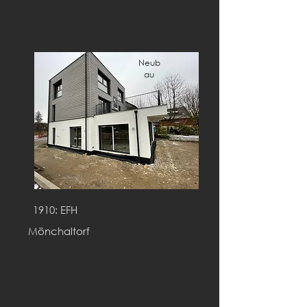
Neub
au
1910: EFH
Mönchaltorf