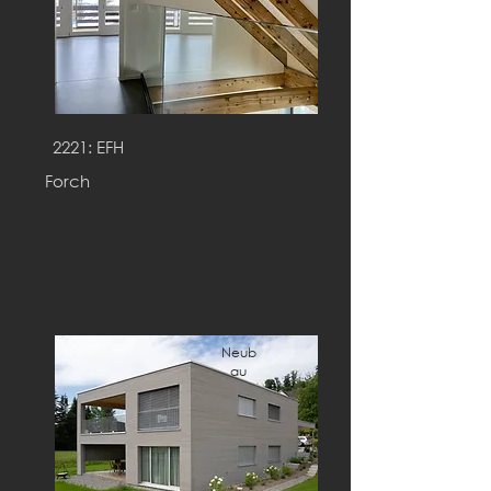
2221: EFH
Forch
Neub
au