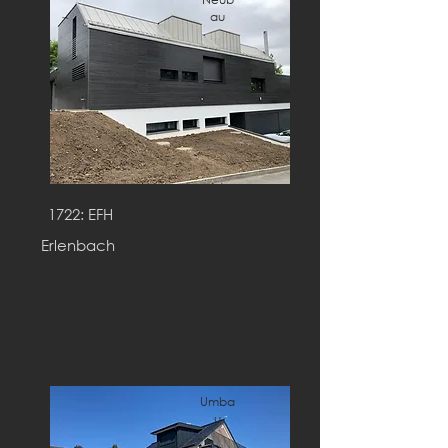
au
1722: EFH
Erlenbach
Umba
u