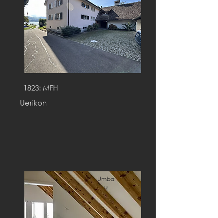
1823: MFH
Uerikon
Umba
u