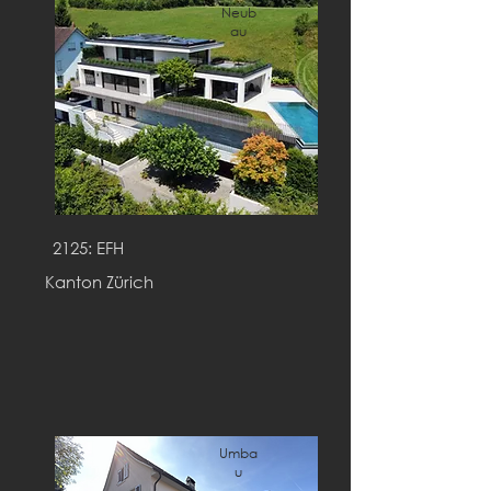
Neub
au
2125: EFH
Kanton Zürich
Umba
u