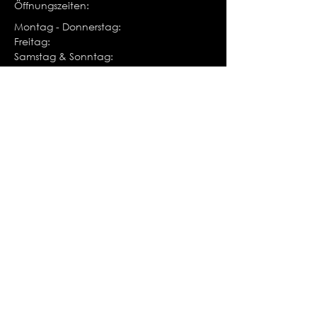
Öffnungszeiten:
Montag - Donnerstag:
Freitag:
Samstag & Sonntag:
07:30 - 12:00 & 13:00 - 17:00 Uhr
07:30 - 12:00 & 13:00 - 16:00 Uhr
Geschlossen bzw. nach Vereinbarung
Impressum
Datenschutz
AGB
© 2023 P2 & partner ag.
KONTAKT:
Namen eingeben
E-Mail eingeben
Nachricht eingeben